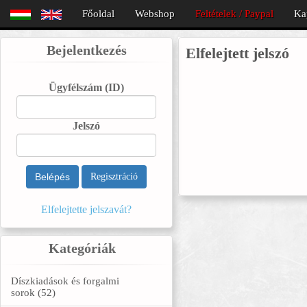
Főoldal
Webshop
Feltételek / Paypal
Ka
Bejelentkezés
Elfelejtett jelszó
Ügyfélszám
(ID)
Jelszó
Belépés
Regisztráció
Elfelejtette jelszavát?
Kategóriák
Díszkiadások és forgalmi
sorok (52)