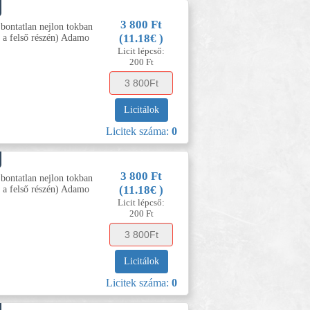
3 800 Ft
 bontatlan nejlon tokban
(11.18€ )
a felső részén) Adamo
Licit lépcső:
200 Ft
Licitálok
Licitek száma:
0
3 800 Ft
 bontatlan nejlon tokban
(11.18€ )
a felső részén) Adamo
Licit lépcső:
200 Ft
Licitálok
Licitek száma:
0