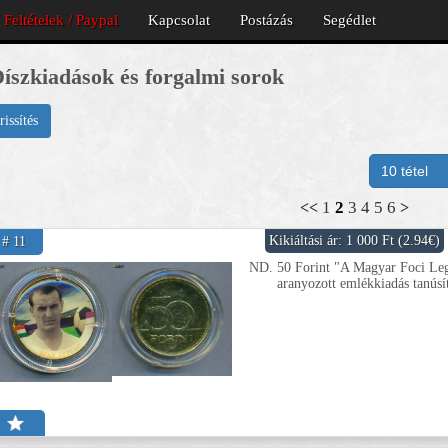
Feltételek / Paypal
Kapcsolat
Postázás
Segédlet
íszkiadások és forgalmi sorok
rissítés
1
2
3
4
5
6
<<
>
Kikiáltási ár: 1 000 Ft (2.94€)
# 11
ND. 50 Forint "A Magyar Foci Leg
aranyozott emlékkiadás tanús