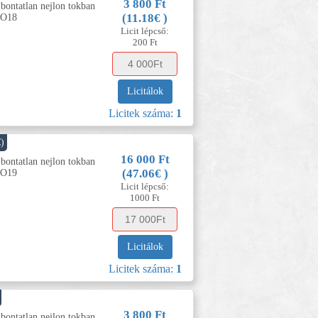
3 800 Ft
 bontatlan nejlon tokban
(11.18€ )
FO18
Licit lépcső:
200 Ft
Licitálok
Licitek száma:
1
€)
16 000 Ft
 bontatlan nejlon tokban
(47.06€ )
FO19
Licit lépcső:
1000 Ft
Licitálok
Licitek száma:
1
3 800 Ft
 bontatlan nejlon tokban