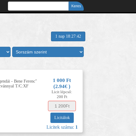
1 nap 18:27:41
1 000 Ft
endái - Bene Ferenc"
(2.94€ )
ítvánnyal T/C:XF
Licit lépcső:
200 Ft
Licitálok
Licitek száma:
1