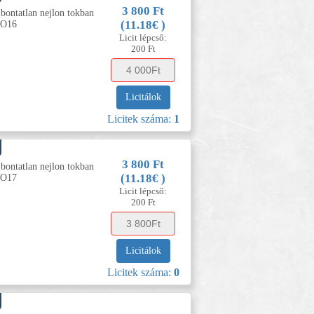
3 800 Ft
 bontatlan nejlon tokban
(11.18€ )
FO16
Licit lépcső:
200 Ft
Licitálok
Licitek száma:
1
3 800 Ft
 bontatlan nejlon tokban
(11.18€ )
FO17
Licit lépcső:
200 Ft
Licitálok
Licitek száma:
0