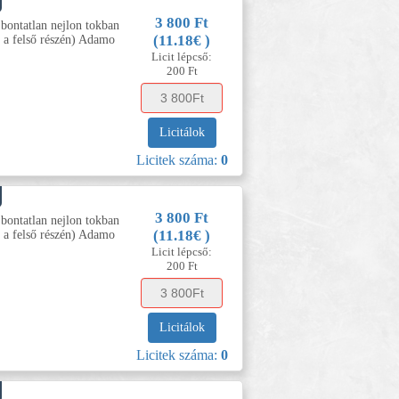
3 800 Ft
 bontatlan nejlon tokban
(11.18€ )
a felső részén) Adamo
Licit lépcső:
200 Ft
Licitálok
Licitek száma:
0
3 800 Ft
 bontatlan nejlon tokban
(11.18€ )
a felső részén) Adamo
Licit lépcső:
200 Ft
Licitálok
Licitek száma:
0