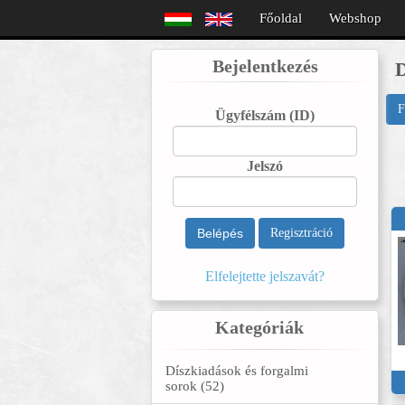
Főoldal
Webshop
Bejelentkezés
D
F
Ügyfélszám
(ID)
Jelszó
Belépés
Regisztráció
Elfelejtette jelszavát?
Kategóriák
Díszkiadások és forgalmi
sorok (52)