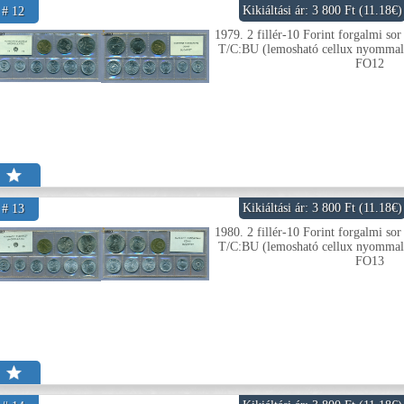
Kikiáltási ár: 3 800 Ft (11.18€)
# 12
1979. 2 fillér-10 Forint forgalmi sor
T/C:BU (lemosható cellux nyommal 
FO12
Kikiáltási ár: 3 800 Ft (11.18€)
# 13
1980. 2 fillér-10 Forint forgalmi sor
T/C:BU (lemosható cellux nyommal 
FO13