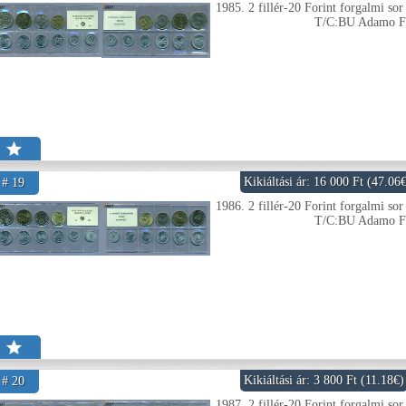
1985. 2 fillér-20 Forint forgalmi sor
T/C:BU Adamo 
Kikiáltási ár: 16 000 Ft (47.06
# 19
1986. 2 fillér-20 Forint forgalmi sor
T/C:BU Adamo 
Kikiáltási ár: 3 800 Ft (11.18€)
# 20
1987. 2 fillér-20 Forint forgalmi sor