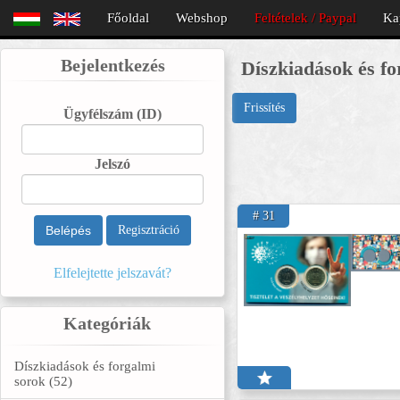
Főoldal
Webshop
Feltételek / Paypal
Ka
Bejelentkezés
Díszkiadások és fo
Frissítés
Ügyfélszám
(ID)
Jelszó
# 31
Belépés
Regisztráció
Elfelejtette jelszavát?
Kategóriák
Díszkiadások és forgalmi
sorok (52)