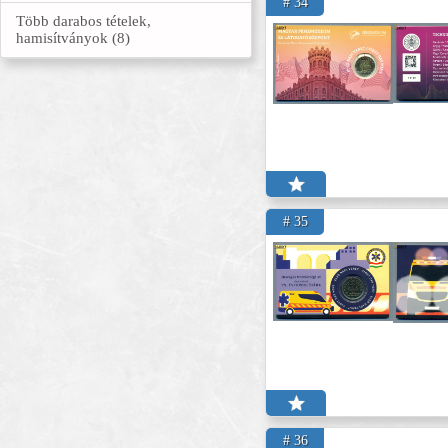
# 34
Több darabos tételek,
hamisítványok (8)
# 35
# 36