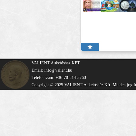
VALIENT Aukciósház KFT
Email: info@valient.hu
Telefonszám: +36-70-214-3760
Copyright © 2025 VALIENT Aukciósház Kft. Minden jog fe