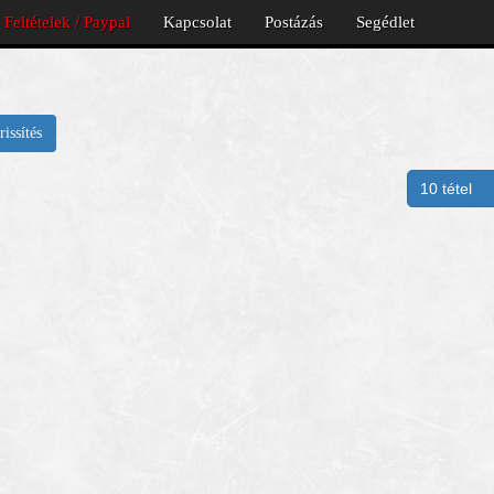
Feltételek / Paypal
Kapcsolat
Postázás
Segédlet
rissítés