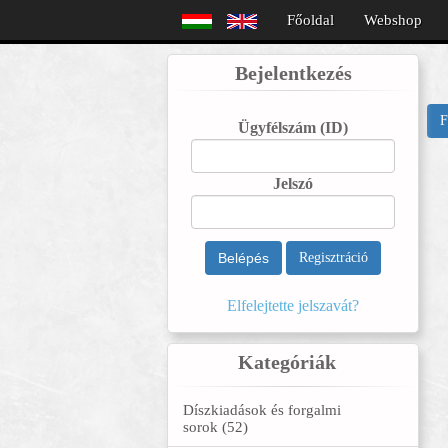
Főoldal
Webshop
Bejelentkezés
F
Ügyfélszám
(ID)
Jelszó
Belépés
Regisztráció
Elfelejtette jelszavát?
Kategóriák
Díszkiadások és forgalmi
sorok (52)