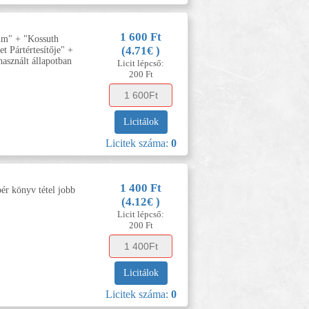
1 600 Ft
um" + "Kossuth
(4.71€ )
t Pártértesítője" +
asznált állapotban
Licit lépcső:
200 Ft
Licitálok
Licitek száma:
0
1 400 Ft
ér könyv tétel jobb
(4.12€ )
Licit lépcső:
200 Ft
Licitálok
Licitek száma:
0