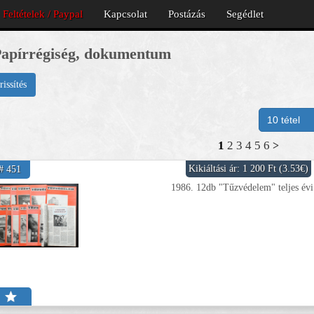
Feltételek / Paypal
Kapcsolat
Postázás
Segédlet
apírrégiség, dokumentum
rissítés
1
2
3
4
5
6
>
Kikiáltási ár: 1 200 Ft (3.53€)
# 451
1986. 12db "Tűzvédelem" teljes évi