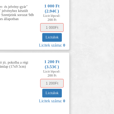
1 000 Ft
r- és jelvény-gyár"
(2.94€ )
 jelvényhez készült
 Szentjeink sorozat 9db
Licit lépcső:
es állapotban
200 Ft
Licitálok
Licitek száma:
0
1 200 Ft
 jó, pokolba a régi
(3.53€ )
lámlap (17x9.5cm)
Licit lépcső:
200 Ft
Licitálok
Licitek száma:
0