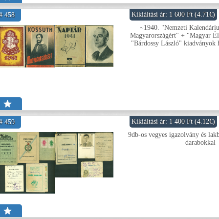
Kikiáltási ár: 1 600 Ft (4.71€)
# 458
~1940. "Nemzeti Kalendári
Magyarországért" + "Magyar Éle
"Bárdossy László" kiadványok h
Kikiáltási ár: 1 400 Ft (4.12€)
# 459
9db-os vegyes igazolvány és lakb
darabokkal