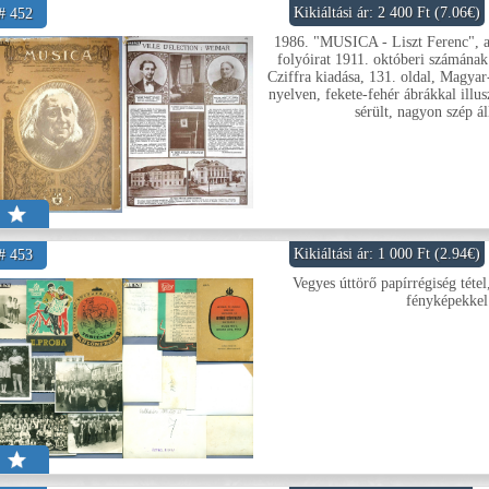
Kikiáltási ár: 2 400 Ft (7.06€)
# 452
1986. "MUSICA - Liszt Ferenc", a
folyóirat 1911. októberi számána
Cziffra kiadása, 131. oldal, Magy
nyelven, fekete-fehér ábrákkal illus
sérült, nagyon szép á
Kikiáltási ár: 1 000 Ft (2.94€)
# 453
Vegyes úttörő papírrégiség téte
fényképekkel