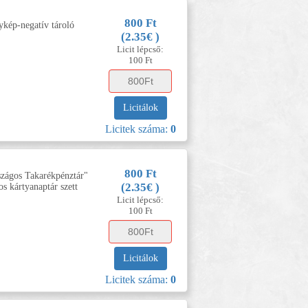
800 Ft
nykép-negatív tároló
(2.35€ )
Licit lépcső:
100 Ft
Licitálok
Licitek száma:
0
800 Ft
szágos Takarékpénztár"
(2.35€ )
s kártyanaptár szett
Licit lépcső:
100 Ft
Licitálok
Licitek száma:
0