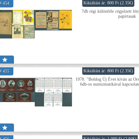
Kikiáltási ár: 800 Ft (2.35€)
# 454
7db régi különféle cégjelzett fé
papírtasak
Kikiáltási ár: 800 Ft (2.35€)
# 455
1978. "Boldog Új Évet kíván az Or
6db-os numizmatikával kapcsolato
Kikiáltási ár: 1 000 Ft (2.94€)