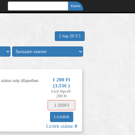
2 nap 20:3:4
1 200 Ft
 száma szép állapotban
(3.53€ )
Licit lépcső:
200 Ft
Licitálok
Licitek száma:
0