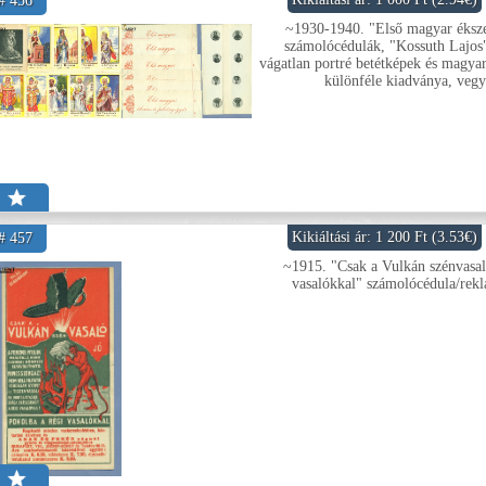
# 456
~1930-1940. "Első magyar éksze
számolócédulák, "Kossuth Lajos"
vágatlan portré betétképek és magyar
különféle kiadványa, vegy
Kikiáltási ár: 1 200 Ft (3.53€)
# 457
~1915. "Csak a Vulkán szénvasaló
vasalókkal" számolócédula/rek