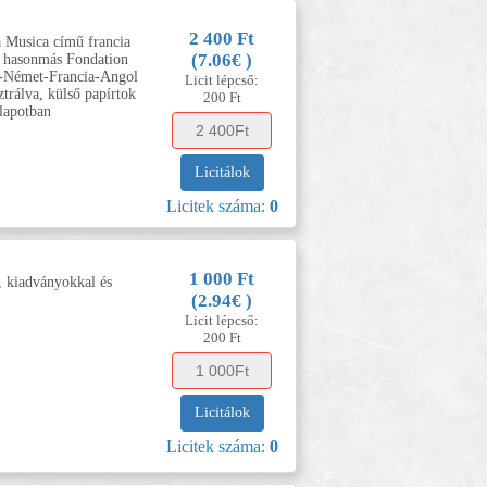
2 400 Ft
 Musica című francia
(7.06€ )
k hasonmás Fondation
ar-Német-Francia-Angol
Licit lépcső:
ztrálva, külső papírtok
200 Ft
llapotban
Licitálok
Licitek száma:
0
1 000 Ft
l, kiadványokkal és
(2.94€ )
Licit lépcső:
200 Ft
Licitálok
Licitek száma:
0