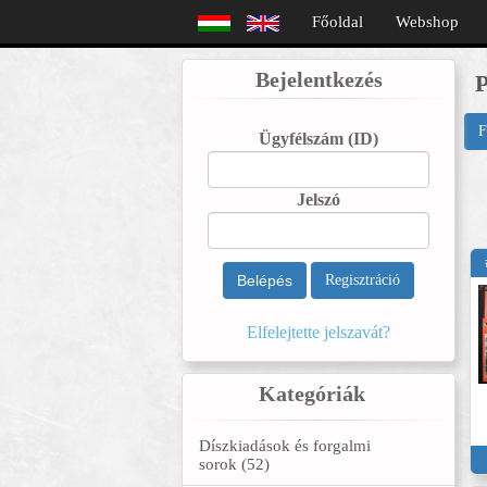
Főoldal
Webshop
Bejelentkezés
P
F
Ügyfélszám
(ID)
Jelszó
Belépés
Regisztráció
Elfelejtette jelszavát?
Kategóriák
Díszkiadások és forgalmi
sorok (52)