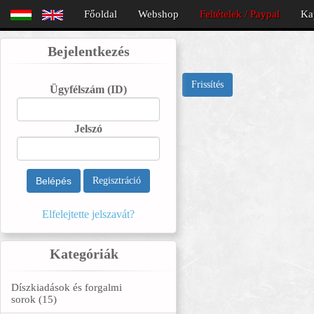
Főoldal
Webshop
Feltételek / Paypal
Ka
Bejelentkezés
Frissítés
Ügyfélszám
(ID)
Jelszó
Belépés
Regisztráció
Elfelejtette jelszavát?
Kategóriák
Díszkiadások és forgalmi
sorok (15)