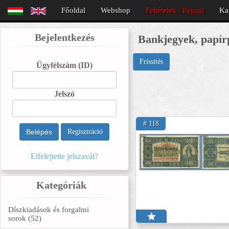
Főoldal
Webshop
Feltételek / Paypal
Ka
Bejelentkezés
Bankjegyek, papír
Frissítés
Ügyfélszám
(ID)
Jelszó
# 118
Belépés
Regisztráció
Elfelejtette jelszavát?
Kategóriák
Díszkiadások és forgalmi
sorok (52)