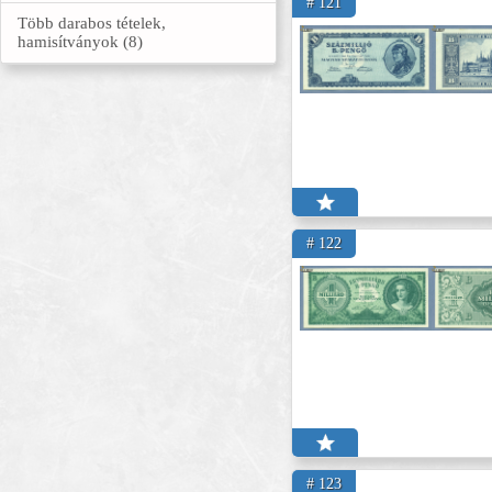
# 121
Több darabos tételek,
hamisítványok (8)
# 122
# 123