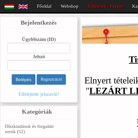
Főoldal
Webshop
Feltételek / Paypal
Ka
Bejelentkezés
Ügyfélszám
(ID)
Jelszó
Ti
Elnyert tétele
Belépés
Regisztráció
"
LEZÁRT L
Elfelejtette jelszavát?
Kategóriák
Díszkiadások és forgalmi
sorok (52)