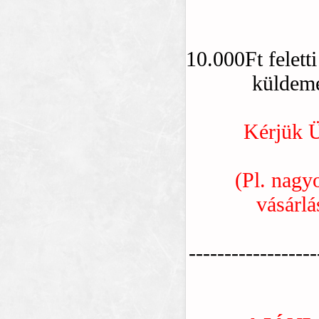
10.000Ft feletti
küldemé
Kérjük Ü
(Pl. nagy
vásárlá
------------------