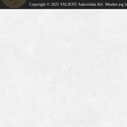
Copyright © 2025 VALIENT Aukciósház Kft. Minden jog fe