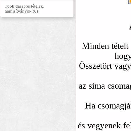
Több darabos tételek,
hamisítványok (8)
Minden tételt
hogy
Összetört vagy
az sima csomag
Ha csomagját
és vegyenek fel