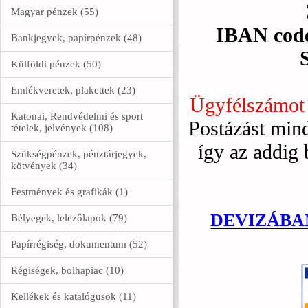
Magyar pénzek (55)
IBAN cod
Bankjegyek, papírpénzek (48)
Külföldi pénzek (50)
Emlékveretek, plakettek (23)
Ügyfélszámot
Katonai, Rendvédelmi és sport
Postázást min
tételek, jelvények (108)
így az addig 
Szükségpénzek, pénztárjegyek,
kötvények (34)
Festmények és grafikák (1)
DEVIZÁBAN
Bélyegek, lelezőlapok (79)
Papírrégiség, dokumentum (52)
Régiségek, bolhapiac (10)
Kellékek és katalógusok (11)