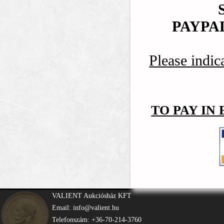
PAYPA
Please indica
TO PAY IN
VALIENT Aukciósház KFT
Email: info@valient.hu
Telefonszám: +36-70-214-3760