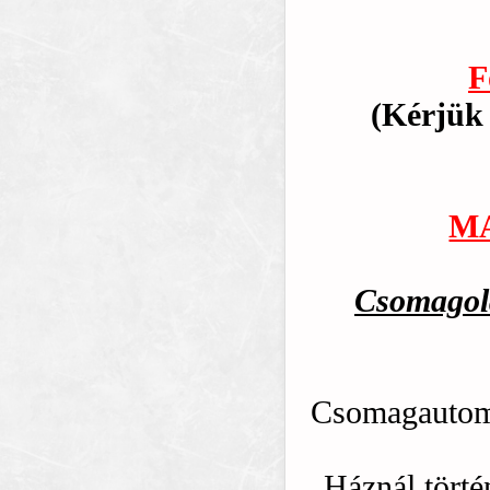
F
(Kérjük 
MA
Csomagolá
Csomagautoma
Háznál törté