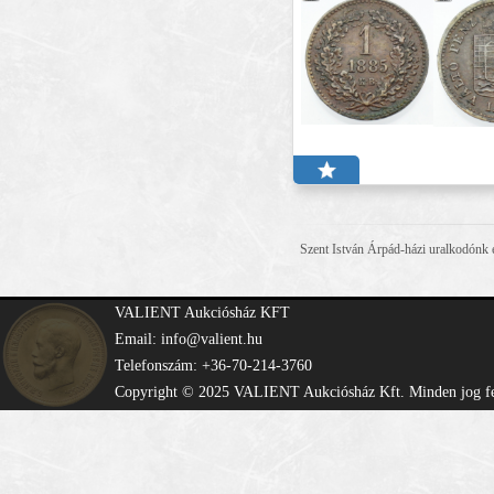
Szent István Árpád-házi uralkodónk e
VALIENT Aukciósház KFT
Email: info@valient.hu
Telefonszám: +36-70-214-3760
Copyright © 2025 VALIENT Aukciósház Kft. Minden jog fe