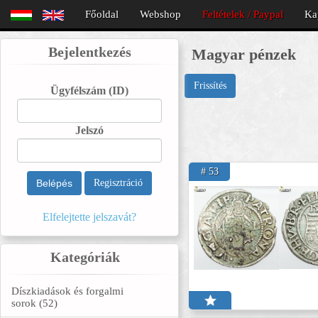
Főoldal
Webshop
Feltételek / Paypal
Ka
Bejelentkezés
Magyar pénzek
Frissítés
Ügyfélszám
(ID)
Jelszó
# 53
Belépés
Regisztráció
Elfelejtette jelszavát?
Kategóriák
Díszkiadások és forgalmi
sorok (52)