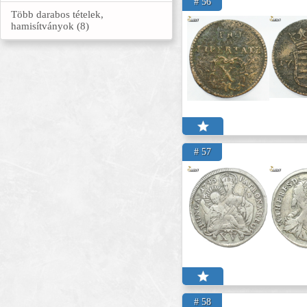
# 56
Több darabos tételek,
hamisítványok (8)
# 57
# 58